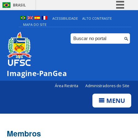
BRASIL
Simplifique!
ACESSIBILIDADE
ALTO CONTRASTE
MAPA DO SITE
Comunica BR
Participe
Acesso à informação
Legislação
Canais
Imagine-PanGea
Área Restrita
Administradores do Site
MENU
Membros