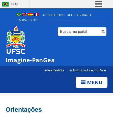
BRASIL
Simplifique!
ACESSIBILIDADE
ALTO CONTRASTE
MAPA DO SITE
Comunica BR
Participe
Acesso à informação
Legislação
Canais
Imagine-PanGea
Área Restrita
Administradores do Site
MENU
Orientações