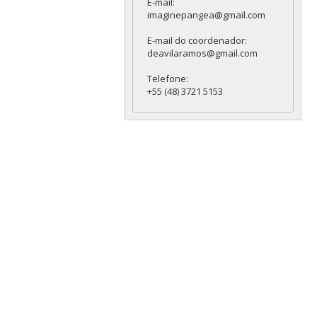
E-mail:
imaginepangea@gmail.com
E-mail do coordenador:
deavilaramos@gmail.com
Telefone:
+55 (48) 3721 5153