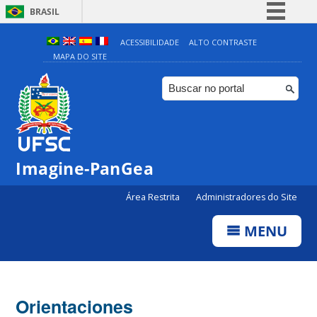
BRASIL
Simplifique!
ACESSIBILIDADE
ALTO CONTRASTE
MAPA DO SITE
Comunica BR
Participe
Acesso à informação
Legislação
Canais
Imagine-PanGea
Área Restrita
Administradores do Site
MENU
Orientaciones