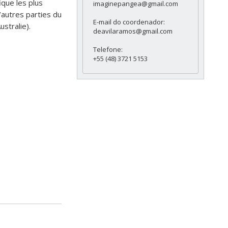
ique les plus
imaginepangea@gmail.com
’autres parties du
E-mail do coordenador:
stralie).
deavilaramos@gmail.com
Telefone:
+55 (48) 3721 5153