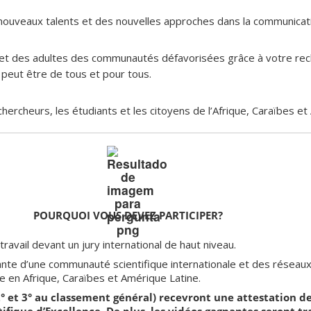
nouveaux talents et des nouvelles approches dans la communicatio
 et des adultes des communautés défavorisées grâce à votre re
e peut être de tous et pour tous.
hercheurs, les étudiants et les citoyens de l’Afrique, Caraïbes e
POURQUOI VOUS DEVEZ PARTICIPER?
avail devant un jury international de haut niveau.
ante d’une communauté scientifique internationale et des réseaux
ce en Afrique, Caraïbes et Amérique Latine.
,2° et 3° au classement général) recevront une attestation d
ique d’Excellence. De plus, les vidéos gagnantes seront tr