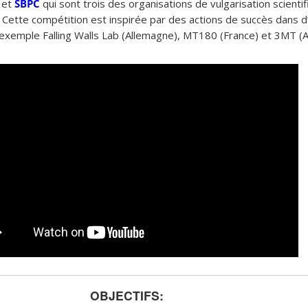
et
SBPC
qui sont trois des organisations de vulgarisation scientif
. Cette compétition est inspirée par des actions de succès dans d
emple Falling Walls Lab (Allemagne), MT180 (France) et 3MT (Au
OBJECTIFS: