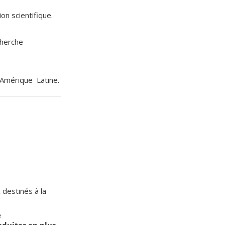
n scientifique.
cherche
t Amérique Latine.
 destinés à la
e
aduites en plus