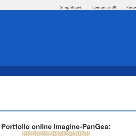
Simplifique!
Comunica BR
Parti
Portfolio online Imagine-PanGea: