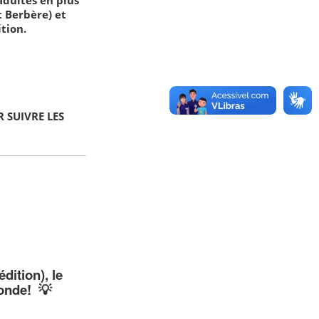
t Berbère) et
tion.
 SUIVRE LES
dition), le
monde! 💡