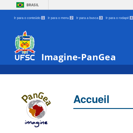
BRASIL
Ir para o conteúdo
1
Ir para o menu
2
Ir para a busca
3
Ir para o rodapé
4
Imagine-PanGea
Accueil