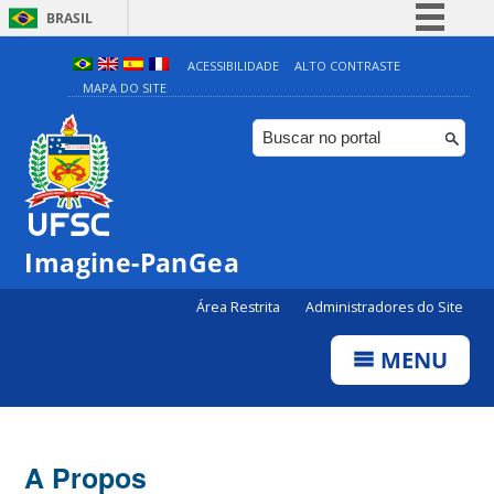
BRASIL
Simplifique!
ACESSIBILIDADE
ALTO CONTRASTE
MAPA DO SITE
Comunica BR
Participe
Acesso à informação
Legislação
Canais
Imagine-PanGea
Área Restrita
Administradores do Site
MENU
A Propos