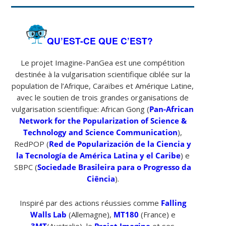
QU’EST-CE QUE C’EST?
Le projet Imagine-PanGea est une compétition
destinée à la vulgarisation scientifique ciblée sur la
population de l’Afrique, Caraïbes et Amérique Latine,
avec le soutien de trois grandes organisations de
vulgarisation scientifique: African Gong (
Pan-African
Network for the Popularization of Science &
Technology and Science Communication
),
RedPOP (
Red de Popularización de la Ciencia y
la Tecnología de América Latina y el Caribe
) e
SBPC (
Sociedade Brasileira para o Progresso da
Ciência
).
Inspiré par des actions réussies comme
Falling
Walls Lab
(Allemagne),
MT180
(France) e
3MT
(Australie), le
Projet Imagine
et ses